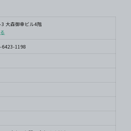
2-3 大森御幸ビル4階
する
3-6423-1198