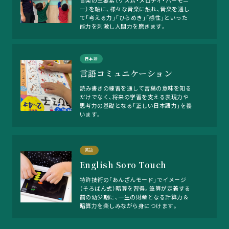
音楽の三要素（リズム・メロディ・ハーモニ
ー）を軸に、様々な音楽に触れ、音楽を通し
て「考える力」「ひらめき」「感性」といった
能力を刺激し人間力を磨きます。
日本語
言語コミュニケーション
読み書きの練習を通して言葉の意味を知る
だけでなく、将来の学習を支える表現力や
思考力の基礎となる「正しい日本語力」を養
います。
英語
English Soro Touch
特許技術の「あんざんモード」でイメージ
（そろばん式）暗算を習得。筆算が定着する
前の幼少期に、一生の財産となる計算力＆
暗算力を楽しみながら身につけます。