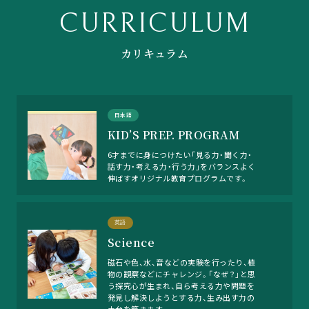
CURRICULUM
カリキュラム
日本語
KID’S PREP. PROGRAM
6才までに身につけたい「見る力・聞く力・
話す力・考える力・行う力」をバランスよく
伸ばすオリジナル教育プログラムです。
英語
Science
磁石や色、水、音などの実験を行ったり、植
物の観察などにチャレンジ。「なぜ？」と思
う探究心が生まれ、自ら考える力や問題を
発見し解決しようとする力、生み出す力の