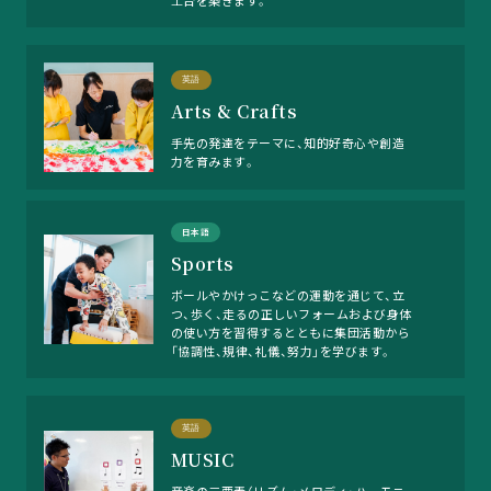
土台を築きます。
英語
Arts & Crafts
手先の発達をテーマに、知的好奇心や創造
力を育みます。
日本語
Sports
ボールやかけっこなどの運動を通じて、立
つ、歩く、走るの正しいフォームおよび身体
の使い方を習得するとともに集団活動から
「協調性、規律、礼儀、努力」を学びます。
英語
MUSIC