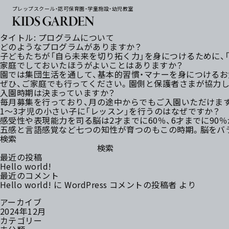
プレップスクール・認可保育園・学童施設・幼児教室
タイトル:
プログラムについて
どのようなプログラムがありますか？
子どもたちが「自ら未来を切り拓く力」を身につけるために、
家庭でしておいたほうがよいことはありますか？
園では集団生活を通して、基本的習慣・マナーを身につけるお
ぜひ、ご家庭でも行ってください。園側と保護者さまが協力し
入園時期は決まっていますか？
毎月募集を行っており、月の途中からでもご入園いただけま
1～3才児の小さい子に「レッスン」を行うのはなぜですか？
感受性や表現能力を司る脳は2才までに60％、6才までに90
五感と言語感覚など七つの知性が育つのもこの時期。脳をバ
検索
検索
最近の投稿
Hello world!
最近のコメント
Hello world!
に
WordPress コメントの投稿者
より
アーカイブ
2024年12月
カテゴリー