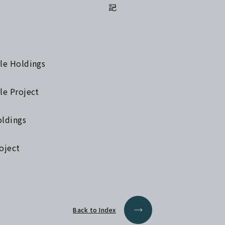
記
 Holdings
 Project
dings
ject
Back to Index