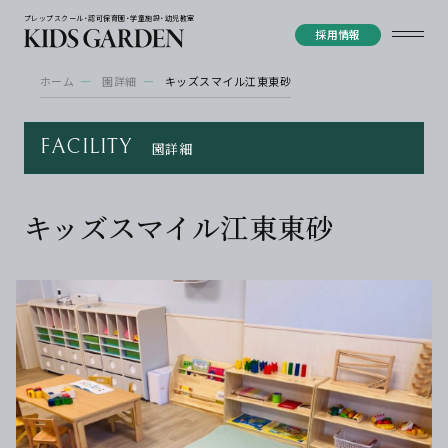
プレップスクール・認可保育園・学童施設・幼児教室
採用情報
ホーム
園詳細
キッズスマイル江東東砂
FACILITY
園詳細
キッズスマイル江東東砂