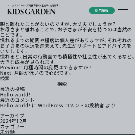
プレップスクール・認可保育園・学童施設・幼児教室
採用情報
親と離れたことがないのですが、大丈夫でしょうか？
お母さまと離れることで、お子さまが不安を持つのは当然の
ことです。
慣れるまでの期間や程度は個人差がありますが、それぞれの
お子さまの状況を踏まえて、先生がサポートとアドバイスを
いたします。
慣れると、日常の行動面でも積極性や社会性が出てくるなど、
大きな成長が見られます。
投
Previous:
月極時間の変更はできますか？
稿
Next:
月齢が低いので心配です。
ナ
検索
ビ
検索
ゲ
最近の投稿
ー
Hello world!
シ
最近のコメント
ョ
Hello world!
に
WordPress コメントの投稿者
より
ン
アーカイブ
2024年12月
カテゴリー
未分類