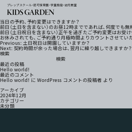
プレップスクール・認可保育園・学童施設・幼児教室
当日の予約、予約変更はできますか？
前日（土日を含まない）のお昼12時までであれば、何度でも
前日（土日祝日を含まない）正午を過ぎたご予約変更はお受け
お休みされても、ご予約通り月極時間よりカウントさせてい
投
Previous:
土日祝日は開園していますか？
稿
Next:
契約時間が余った場合は、翌月に繰り越しできますか
ナ
検索
ビ
検索
ゲ
最近の投稿
ー
Hello world!
シ
最近のコメント
ョ
Hello world!
に
WordPress コメントの投稿者
より
ン
アーカイブ
2024年12月
カテゴリー
未分類