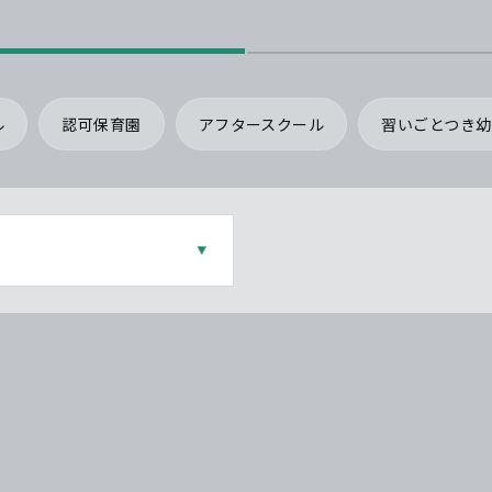
ル
認可保育園
アフタースクール
習いごとつき幼